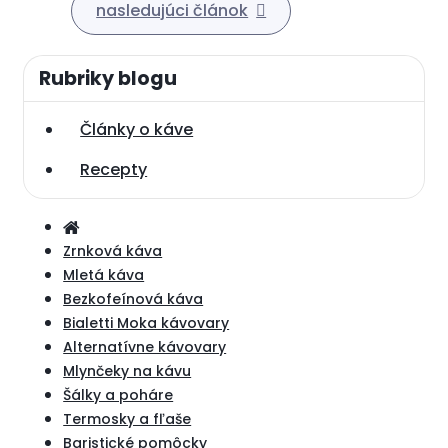
nasledujúci článok
Rubriky blogu
Články o káve
Recepty
Zrnková káva
Mletá káva
Bezkofeínová káva
Bialetti Moka kávovary
Alternatívne kávovary
Mlynčeky na kávu
Šálky a poháre
Termosky a fľaše
Baristické pomôcky