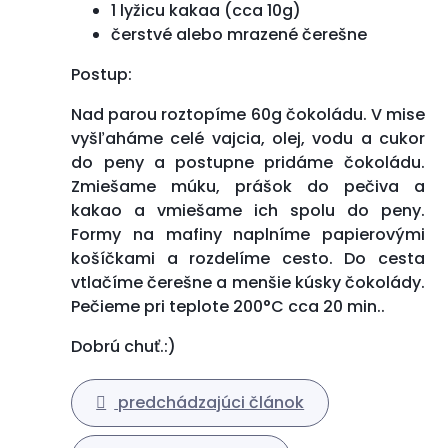
1 lyžicu kakaa (cca 10g)
čerstvé alebo mrazené čerešne
Postup:
Nad parou roztopíme 60g čokoládu. V mise
vyšľaháme celé vajcia, olej, vodu a cukor
do peny a postupne pridáme čokoládu.
Zmiešame múku, prášok do pečiva a
kakao a vmiešame ich spolu do peny.
Formy na mafiny naplníme papierovými
košíčkami a rozdelíme cesto. Do cesta
vtlačíme čerešne a menšie kúsky čokolády.
Pečieme pri teplote 200°C cca 20 min..
Dobrú chuť.:)
predchádzajúci článok