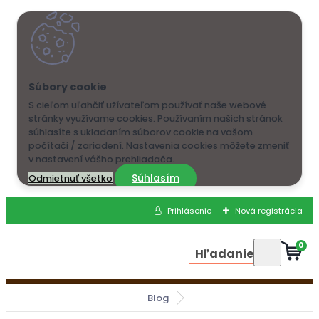
S cieľom uľahčiť užívateľom používať naše webové
stránky využívame cookies. Používaním našich stránok
súhlasíte s ukladaním súborov cookie na vašom
počítači / zariadení. Nastavenia cookies môžete zmeniť
v nastavení vášho prehliadača.
Súhlasím
Odmietnuť všetko
Prihlásenie
Nová registrácia
0
Hľadanie
Blog