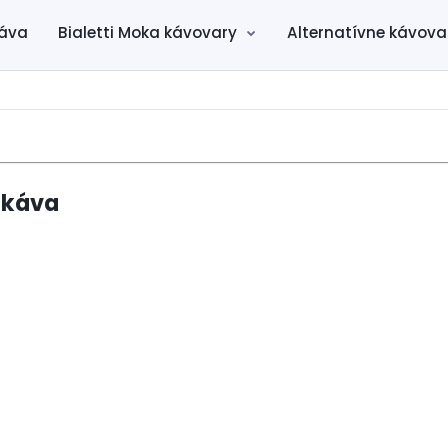
káva
Bialetti Moka kávovary
Alternatívne kávova
 káva