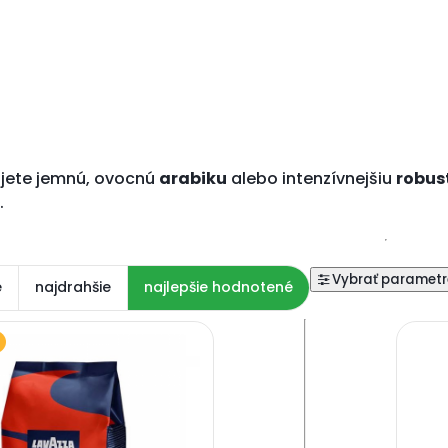
ujete jemnú, ovocnú
arabiku
alebo intenzívnejšiu
robus
.
e
najdrahšie
najlepšie hodnotené