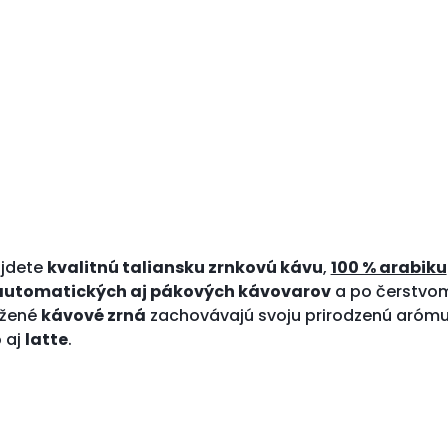
ájdete
kvalitnú taliansku zrnkovú kávu
,
100 % arabiku
automatických aj pákových kávovarov
a po čerstvom
ažené
kávové zrná
zachovávajú svoju prirodzenú arómu
o
aj
latte
.