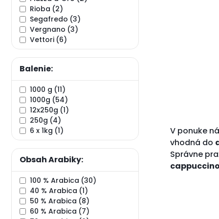
Rioba
(2)
Segafredo
(3)
Vergnano
(3)
Vettori
(6)
Balenie:
1000 g
(11)
1000g
(54)
12x250g
(1)
250g
(4)
V ponuke n
6 x 1kg
(1)
vhodná do
Správne pr
Obsah Arabiky:
cappuccin
100 % Arabica
(30)
40 % Arabica
(1)
50 % Arabica
(8)
60 % Arabica
(7)