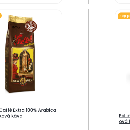
top p
Caffé Extra 100% Arabica
Pell
nková káva
ová 