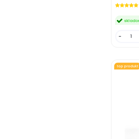
sklad
-
top produkt