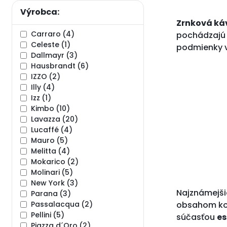
Výrobca:
Zrnková ká
Carraro
(4)
pochádzajú z
Celeste
(1)
podmienky vy
Dallmayr
(3)
Hausbrandt
(6)
IZZO
(2)
Illy
(4)
Izz
(1)
Kimbo
(10)
Lavazza
(20)
Lucaffé
(4)
Mauro
(5)
Melitta
(4)
Mokarico
(2)
Molinari
(5)
New York
(3)
Najznámejši
Parana
(3)
Passalacqua
(2)
obsahom kof
Pellini
(5)
súčasťou
es
Piazza d´Oro
(2)