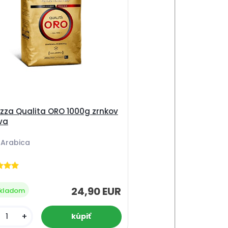
zza Qualita ORO 1000g zrnkov
va
 Arabica
24,90 EUR
kladom
+