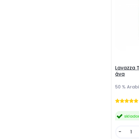
Lavazza T
áva
50 % Arab
sklad
-