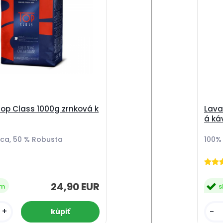
op Class 1000g zrnková k
Lava
á ká
ica, 50 % Robusta
100%
24,90 EUR
om
s
+
-