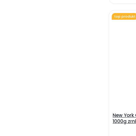
top produkt
New York 
1000g zr