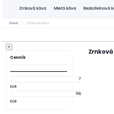
Zrnková káva
Mletá káva
Bezkofeínová 
Úvod
Zrnková káva
×
Zrnková
EUR
EUR