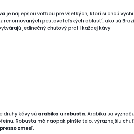
va
je najlepšou voľbou pre všetkých, ktorí si chcú vych
 renomovaných pestovateľských oblastí, ako sú Brazília
tvárajú jedinečný chuťový profil každej kávy.
e druhy kávy sú
arabika
a
robusta
. Arabika sa vyznač
eínu. Robusta má naopak plnšie telo, výraznejšiu chu
presso zmesí
.