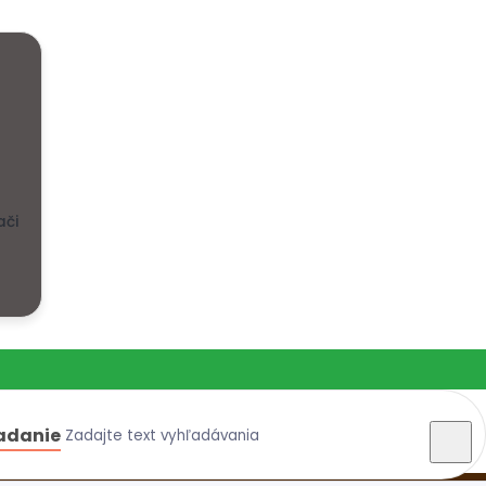
ači
adanie