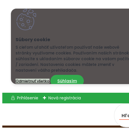
S cieľom uľahčiť užívateľom používať naše webové
stránky využívame cookies. Používaním našich stránok
súhlasíte s ukladaním súborov cookie na vašom počít
/ zariadení. Nastavenia cookies môžete zmeniť v
nastavení vášho prehliadača.
Súhlasím
Odmietnuť všetko
Prihlásenie
Nová registrácia
Hľ