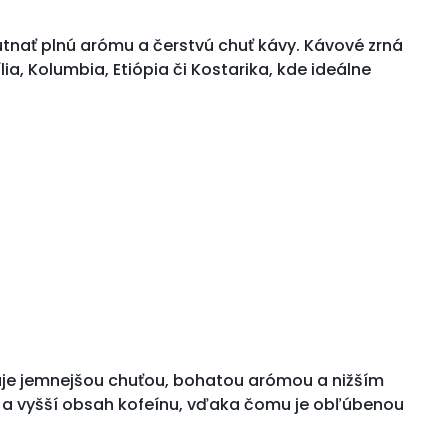
utnať plnú arómu a čerstvú chuť kávy. Kávové zrná
, Kolumbia, Etiópia či Kostarika, kde ideálne
uje jemnejšou chuťou, bohatou arómou a nižším
ť a vyšší obsah kofeínu, vďaka čomu je obľúbenou