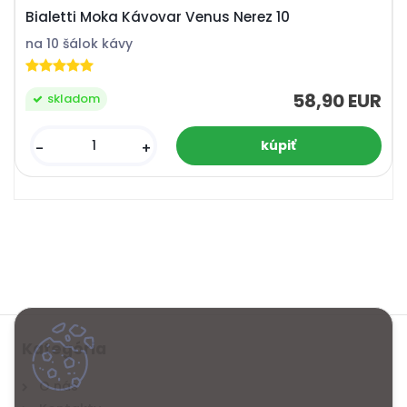
Bialetti Moka Kávovar Venus Nerez 10
na 10 šálok kávy
58,90 EUR
skladom
-
+
Kategória
O nás