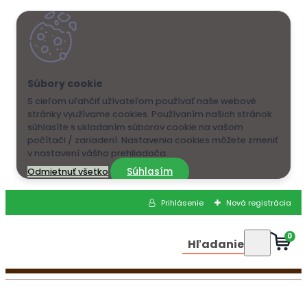
S cieľom uľahčiť užívateľom používať naše webové
stránky využívame cookies. Používaním našich stránok
súhlasíte s ukladaním súborov cookie na vašom
počítači / zariadení. Nastavenia cookies môžete zmeniť
v nastavení vášho prehliadača.
Súhlasím
Odmietnuť všetko
Prihlásenie
Nová registrácia
0
Hľadanie