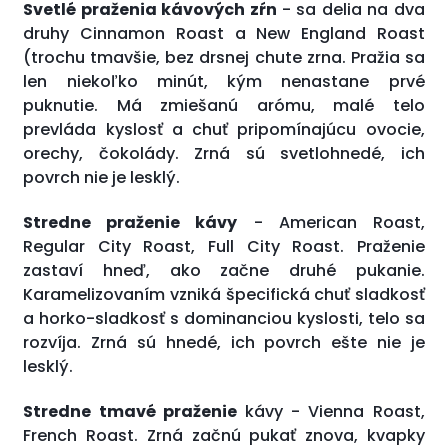
Svetlé praženia kávových zŕn
- sa delia na dva
druhy Cinnamon Roast a New England Roast
(trochu tmavšie, bez drsnej chute zrna. Pražia sa
len niekoľko minút, kým nenastane prvé
puknutie. Má zmiešanú arómu, malé telo
prevláda kyslosť a chuť pripomínajúcu ovocie,
orechy, čokolády. Zrná sú svetlohnedé, ich
povrch nie je lesklý.
Stredne praženie kávy
- American Roast,
Regular City Roast, Full City Roast. Praženie
zastaví hneď, ako začne druhé pukanie.
Karamelizovaním vzniká špecifická chuť sladkosť
a horko-sladkosť s dominanciou kyslosti, telo sa
rozvíja. Zrná sú hnedé, ich povrch ešte nie je
lesklý.
Stredne tmavé praženie
kávy - Vienna Roast,
French Roast. Zrná začnú pukať znova, kvapky