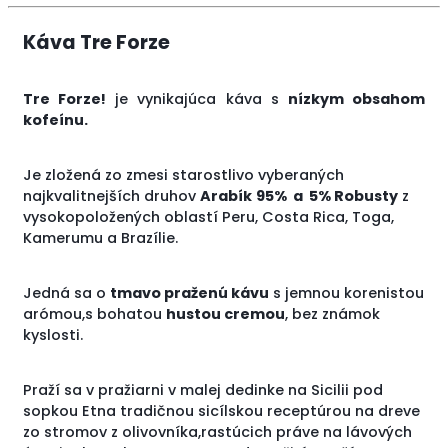
Káva Tre Forze
Tre Forze!
je vynikajúca káva s
nízkym obsahom
kofeínu.
Je zložená zo zmesi starostlivo vyberaných
najkvalitnejších druhov
Arabík
95% a 5% Robusty
z
vysokopoložených oblastí Peru, Costa Rica, Toga,
Kamerumu a Brazílie.
Jedná sa o
tmavo praženú kávu
s jemnou korenistou
arómou,s bohatou
hustou cremou
, bez známok
kyslosti.
Praží sa v pražiarni v malej dedinke na Sicilii pod
sopkou Etna tradičnou sicílskou receptúrou na dreve
zo stromov z olivovníka,rastúcich práve na lávových