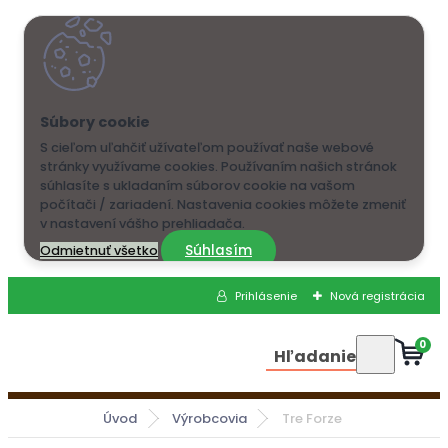
S cieľom uľahčiť užívateľom používať naše webové
stránky využívame cookies. Používaním našich stránok
súhlasíte s ukladaním súborov cookie na vašom
počítači / zariadení. Nastavenia cookies môžete zmeniť
v nastavení vášho prehliadača.
Súhlasím
Odmietnuť všetko
Prihlásenie
Nová registrácia
0
Hľadanie
Úvod
Výrobcovia
Tre Forze