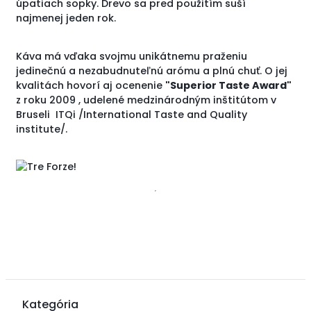
úpatiach sopky. Drevo sa pred použitím suší
najmenej jeden rok.
Káva má vďaka svojmu unikátnemu praženiu
jedinečnú a nezabudnuteľnú arómu a plnú chuť. O jej
kvalitách hovorí aj ocenenie
"Superior Taste Award"
z roku 2009 , udelené medzinárodným inštitútom v
Bruseli ITQi /International Taste and Quality
institute/.
Kategória