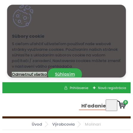
S cieľom uľahčiť užívateľom používať naše webové
stránky využívame cookies. Používaním našich stránok
súhlasíte s ukladaním súborov cookie na vašom
počítači / zariadení. Nastavenia cookies môžete zmeniť
v nastavení vášho prehliadača.
Súhlasím
Odmietnuť všetko
Prihlásenie
Nová registrácia
0
Hľadanie
Úvod
Výrobcovia
Molinari