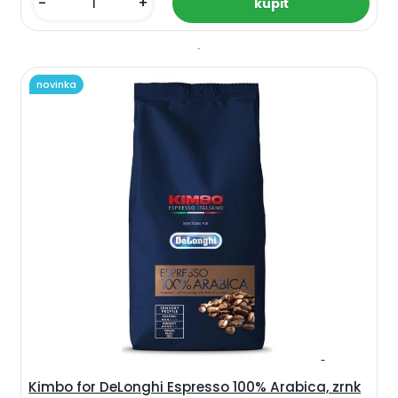
-
+
novinka
Kimbo for DeLonghi Espresso 100% Arabica, zrnk