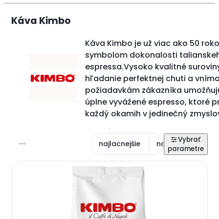
Káva Kimbo
Káva Kimbo je už viac ako 50 rok
symbolom dokonalosti talianske
espressa.Vysoko kvalitné suroviny
hľadanie perfektnej chuti a vním
požiadavkám zákazníka umožňujú
úplne vyvážené espresso, ktoré 
každý okamih v jedinečný zmyslov
najlacnejšie
najdrahšie
na