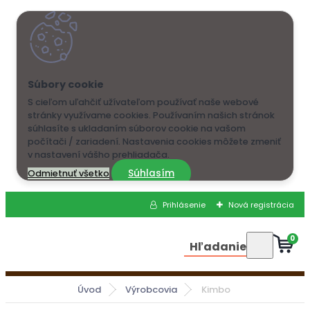
S cieľom uľahčiť užívateľom používať naše webové
stránky využívame cookies. Používaním našich stránok
súhlasíte s ukladaním súborov cookie na vašom
počítači / zariadení. Nastavenia cookies môžete zmeniť
v nastavení vášho prehliadača.
Súhlasím
Odmietnuť všetko
Prihlásenie
Nová registrácia
0
Hľadanie
Úvod
Výrobcovia
Kimbo