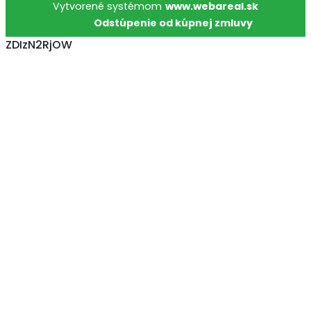
Vytvorené systémom
www.webareal.sk
Odstúpenie od kúpnej zmluvy
ZDIzN2RjOW