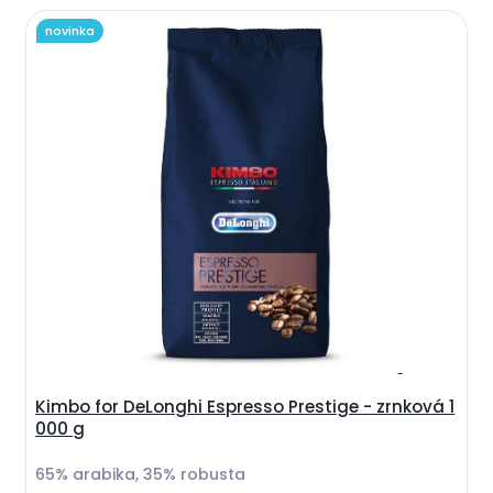
novinka
Kimbo for DeLonghi Espresso Prestige - zrnková 1
000 g
65% arabika, 35% robusta