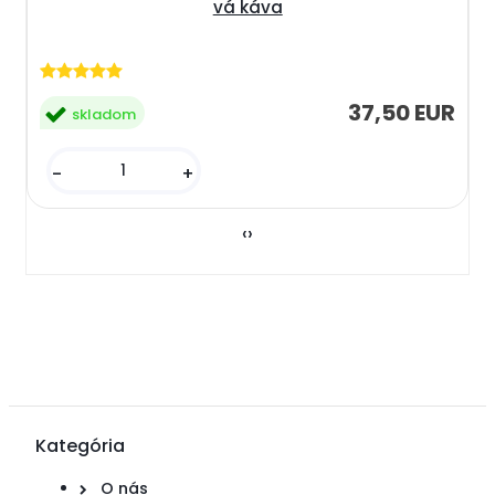
vá káva
37,50 EUR
skladom
-
+
‹
›
Kategória
O nás