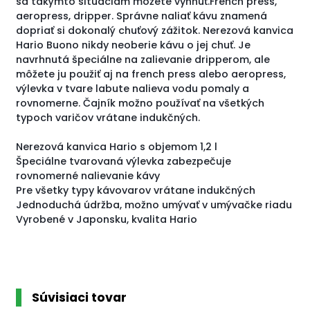
sa takýmto situáciám môžete vyhnúť.French press,
aeropress, dripper. Správne naliať kávu znamená
dopriať si dokonalý chuťový zážitok. Nerezová kanvica
Hario Buono nikdy neoberie kávu o jej chuť. Je
navrhnutá špeciálne na zalievanie dripperom, ale
môžete ju použiť aj na french press alebo aeropress,
výlevka v tvare labute nalieva vodu pomaly a
rovnomerne. Čajník možno používať na všetkých
typoch varičov vrátane indukčných.
Nerezová kanvica Hario s objemom 1,2 l
Špeciálne tvarovaná výlevka zabezpečuje
rovnomerné nalievanie kávy
Pre všetky typy kávovarov vrátane indukčných
Jednoduchá údržba, možno umývať v umývačke riadu
Vyrobené v Japonsku, kvalita Hario
Súvisiaci tovar