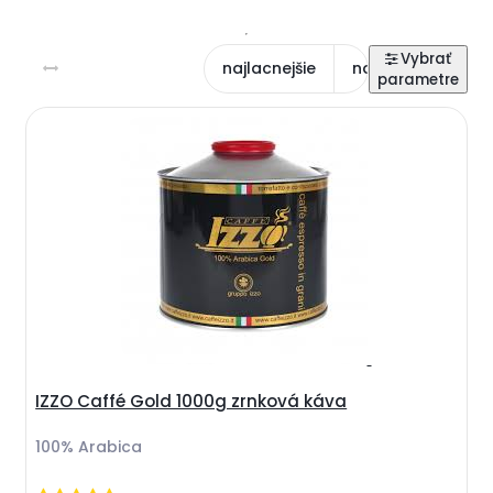
najlacnejšie
najdrahšie
na
IZZO Caffé Gold 1000g zrnková káva
100% Arabica