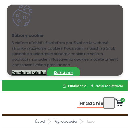
S cieľom uľahčiť užívateľom používať naše webové
stránky využívame cookies. Používaním našich stránok
súhlasíte s ukladaním súborov cookie na vašom
počítači / zariadení. Nastavenia cookies môžete zmeniť
v nastavení vášho prehliadača.
Súhlasím
Odmietnuť všetko
Prihlásenie
Nová registrácia
0
Hľadanie
Úvod
Výrobcovia
Izzo