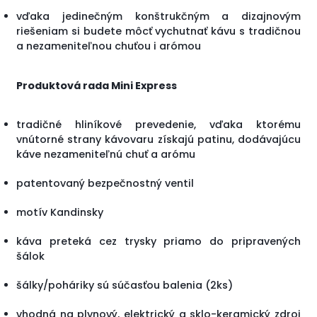
vďaka jedinečným konštrukčným a dizajnovým
riešeniam si budete môcť vychutnať kávu s tradičnou
a nezameniteľnou chuťou i arómou
Produktová rada Mini Express
tradičné hliníkové prevedenie, vďaka ktorému
vnútorné strany kávovaru získajú patinu, dodávajúcu
káve nezameniteľnú chuť a arómu
patentovaný bezpečnostný ventil
motív Kandinsky
káva preteká cez trysky priamo do pripravených
šálok
šálky/poháriky sú súčasťou balenia (2ks)
vhodná na plynový, elektrický a sklo-keramický zdroj