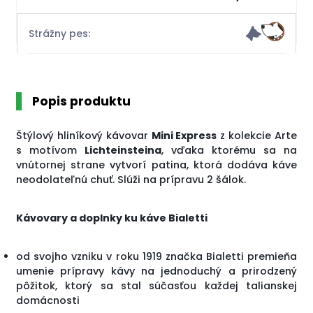
Strážny pes:
Popis produktu
Štýlový hliníkový kávovar
Mini Express
z kolekcie Arte
s motívom
Lichteinsteina
, vďaka ktorému sa na
vnútornej strane vytvorí patina, ktorá dodáva káve
neodolateľnú chuť. Slúži na prípravu 2 šálok.
Kávovary a doplnky ku káve Bialetti
od svojho vzniku v roku 1919 značka Bialetti premieňa
umenie prípravy kávy na jednoduchý a prirodzený
pôžitok, ktorý sa stal súčasťou každej talianskej
domácnosti