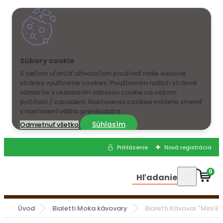
S cieľom uľahčiť užívateľom používať naše webové
stránky využívame cookies. Používaním našich stránok
súhlasíte s ukladaním súborov cookie na vašom
počítači / zariadení. Nastavenia cookies môžete zmeniť
v nastavení vášho prehliadača.
Súhlasím
Odmietnuť všetko
Prihlásenie
Nová registrácia
0
Hľadanie
Úvod
Bialetti Moka kávovary
Bialetti Kávovar "Mini E